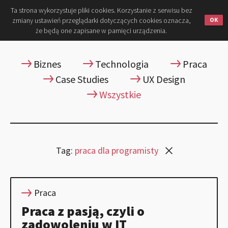
Ta strona wykorzystuje pliki cookies. Korzystanie z serwisu bez
zmiany ustawień przeglądarki dotyczących cookies oznacza,
że będą one zapisane w pamięci urządzenia.
Biznes
Technologia
Praca
Case Studies
UX Design
Wszystkie
Tag:
praca dla programisty
Praca
Praca z pasją, czyli o
zadowoleniu w IT