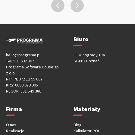
Biuro
hello@programa.pl
ul. Winogrady 18a
+48 508 692 367
61-663 Poznań
Programa Software House sp.
z o.o.
NIP: PL 972 12 95 007
KRS: 0000 979 905
REGON: 381 549 386
Firma
Materiały
O nas
Blog
Realizacje
Kalkulator ROI