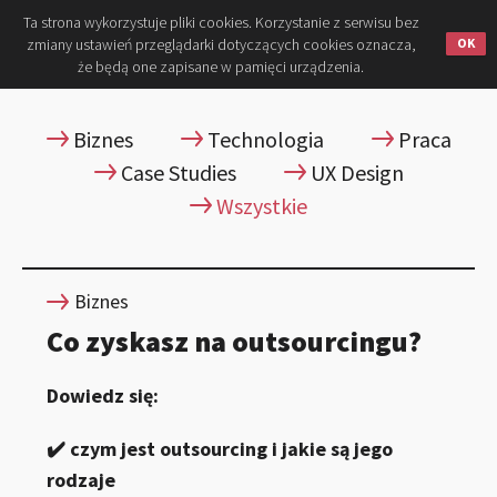
Ta strona wykorzystuje pliki cookies. Korzystanie z serwisu bez
zmiany ustawień przeglądarki dotyczących cookies oznacza,
że będą one zapisane w pamięci urządzenia.
Biznes
Technologia
Praca
Case Studies
UX Design
Wszystkie
Biznes
Co zyskasz na outsourcingu?
Dowiedz się:
✔️ czym jest outsourcing i jakie są jego
rodzaje